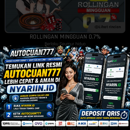
Lihat rincian
ROLLINGAN MINGGUAN 0.7%
Berlaku Seumur hidup
Lihat rincian
REFERRAL LANGSUNG
Berlaku Seumur hidup
Payment Method